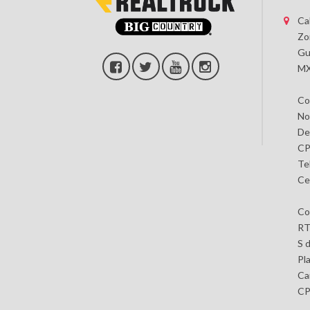
Ca
Zo
Gu
MX
Co
No
De
CP
Te
Ce
Co
RT
S 
Pl
Car
CP 