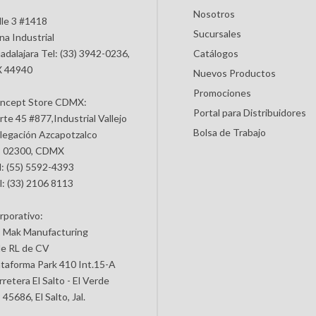
Nosotros
lle 3 #1418
Sucursales
na Industrial
adalajara Tel: (33) 3942-0236,
Catálogos
 44940
Nuevos Productos
Promociones
ncept Store CDMX:
Portal para Distribuidores
rte 45 #877,Industrial Vallejo
Bolsa de Trabajo
legación Azcapotzalco
 02300, CDMX
l: (55) 5592-4393
l: (33) 2106 8113
rporativo:
 Mak Manufacturing
de RL de CV
ataforma Park 410 Int.15-A
retera El Salto - El Verde
45686, El Salto, Jal.