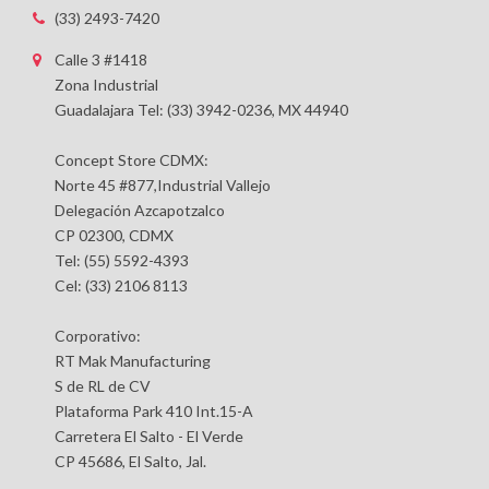
(33) 2493-7420
Calle 3 #1418
Zona Industrial
Guadalajara Tel: (33) 3942-0236, MX 44940
Concept Store CDMX:
Norte 45 #877,Industrial Vallejo
Delegación Azcapotzalco
CP 02300, CDMX
Tel: (55) 5592-4393
Cel: (33) 2106 8113
Corporativo:
RT Mak Manufacturing
S de RL de CV
Plataforma Park 410 Int.15-A
Carretera El Salto - El Verde
CP 45686, El Salto, Jal.