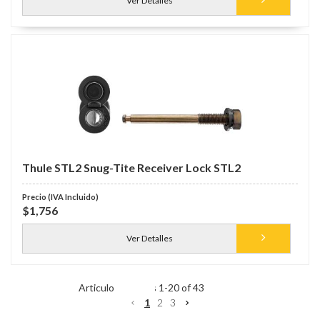
Ver Detalles
Thule STL2 Snug-Tite Receiver Lock STL2
$1,756
Ver Detalles
Items
1
-
20
of
43
1
2
3