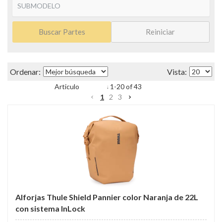
Buscar Partes
Reiniciar
Items
1
-
20
of
43
1
2
3
Alforjas Thule Shield Pannier color Naranja de 22L
con sistema InLock