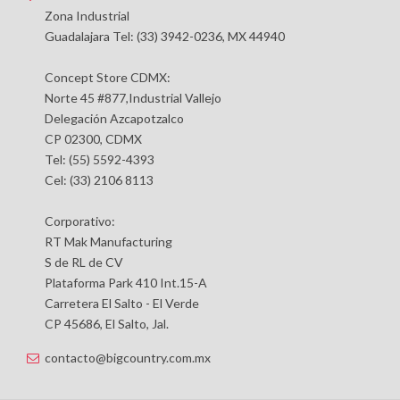
Zona Industrial
Guadalajara Tel: (33) 3942-0236, MX 44940
Concept Store CDMX:
Norte 45 #877,Industrial Vallejo
Delegación Azcapotzalco
CP 02300, CDMX
Tel: (55) 5592-4393
Cel: (33) 2106 8113
Corporativo:
RT Mak Manufacturing
S de RL de CV
Plataforma Park 410 Int.15-A
Carretera El Salto - El Verde
CP 45686, El Salto, Jal.
contacto@bigcountry.com.mx