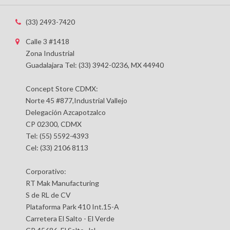
(33) 2493-7420
Calle 3 #1418
Zona Industrial
Guadalajara Tel: (33) 3942-0236, MX 44940
Concept Store CDMX:
Norte 45 #877,Industrial Vallejo
Delegación Azcapotzalco
CP 02300, CDMX
Tel: (55) 5592-4393
Cel: (33) 2106 8113
Corporativo:
RT Mak Manufacturing
S de RL de CV
Plataforma Park 410 Int.15-A
Carretera El Salto - El Verde