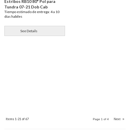
Estribos RB10 80" Pol para
Tundra 07-21 Dob Cab
Tiempo estimado de entrega: 4 a 10
dias habiles
See Details
Items
1-
21
of
67
Next
»
Page
1
of
4