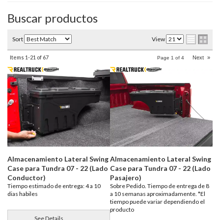
Buscar productos
Sort
View
Items
1-
21
of
67
Next
»
Page
1
of
4
Almacenamiento Lateral Swing
Almacenamiento Lateral Swing
Case para Tundra 07 - 22 (Lado
Case para Tundra 07 - 22 (Lado
Conductor)
Pasajero)
Tiempo estimado de entrega: 4 a 10
Sobre Pedido. Tiempo de entrega de 8
dias habiles
a 10 semanas aproximadamente. *El
tiempo puede variar dependiendo el
producto
See Details