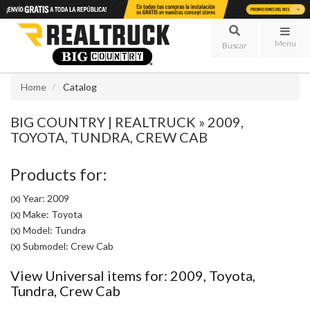
Menu
Home
Catalog
BIG COUNTRY | REALTRUCK
»
2009,
TOYOTA,
TUNDRA,
CREW CAB
Products for:
Year: 2009
(X)
Make: Toyota
(X)
Model: Tundra
(X)
Submodel: Crew Cab
(X)
View Universal items for:
2009
,
Toyota
,
Tundra
,
Crew Cab