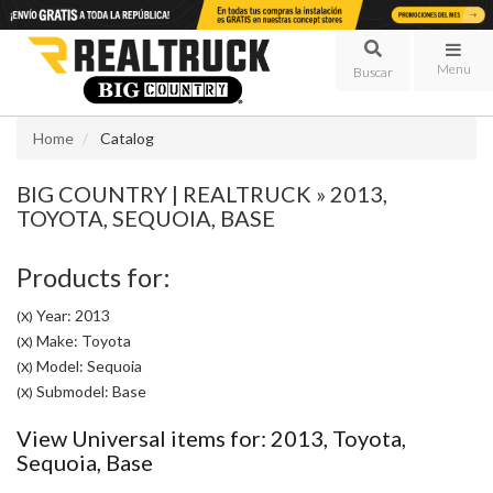
Menu
Home
Catalog
BIG COUNTRY | REALTRUCK
»
2013,
TOYOTA,
SEQUOIA,
BASE
Products for:
Year: 2013
(X)
Make: Toyota
(X)
Model: Sequoia
(X)
Submodel: Base
(X)
View Universal items for:
2013
,
Toyota
,
Sequoia
,
Base