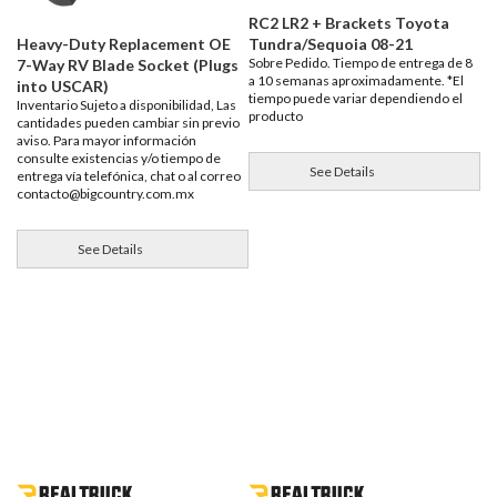
RC2 LR2 + Brackets Toyota
Tundra/Sequoia 08-21
Heavy-Duty Replacement OE
Sobre Pedido. Tiempo de entrega de 8
7-Way RV Blade Socket (Plugs
a 10 semanas aproximadamente. *El
into USCAR)
tiempo puede variar dependiendo el
Inventario Sujeto a disponibilidad, Las
producto
cantidades pueden cambiar sin previo
aviso. Para mayor información
consulte existencias y/o tiempo de
See Details
entrega vía telefónica, chat o al correo
contacto@bigcountry.com.mx
See Details