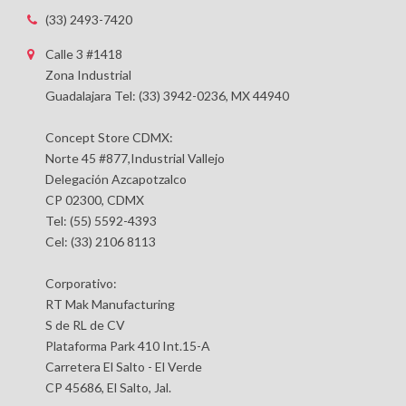
(33) 2493-7420
Calle 3 #1418
Zona Industrial
Guadalajara Tel: (33) 3942-0236, MX 44940
Concept Store CDMX:
Norte 45 #877,Industrial Vallejo
Delegación Azcapotzalco
CP 02300, CDMX
Tel: (55) 5592-4393
Cel: (33) 2106 8113
Corporativo:
RT Mak Manufacturing
S de RL de CV
Plataforma Park 410 Int.15-A
Carretera El Salto - El Verde
CP 45686, El Salto, Jal.