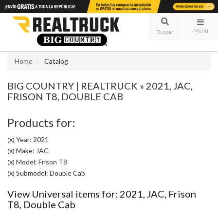
Menu
Home
Catalog
BIG COUNTRY | REALTRUCK
»
2021,
JAC,
FRISON T8,
DOUBLE CAB
Products for:
Year: 2021
(X)
Make: JAC
(X)
Model: Frison T8
(X)
Submodel: Double Cab
(X)
View Universal items for:
2021
,
JAC
,
Frison
T8
,
Double Cab