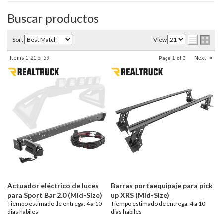
Buscar productos
Sort
View
Items
1-
21
of
59
Next
»
Page
1
of
3
Actuador eléctrico de luces
Barras portaequipaje para pick
para Sport Bar 2.0 (Mid-Size)
up XRS (Mid-Size)
Tiempo estimado de entrega: 4 a 10
Tiempo estimado de entrega: 4 a 10
dias habiles
dias habiles