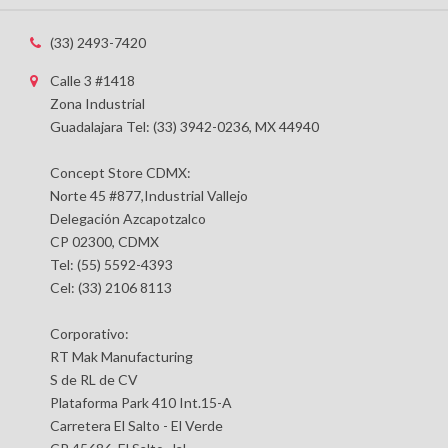
(33) 2493-7420
Calle 3 #1418
Zona Industrial
Guadalajara Tel: (33) 3942-0236, MX 44940
Concept Store CDMX:
Norte 45 #877,Industrial Vallejo
Delegación Azcapotzalco
CP 02300, CDMX
Tel: (55) 5592-4393
Cel: (33) 2106 8113
Corporativo:
RT Mak Manufacturing
S de RL de CV
Plataforma Park 410 Int.15-A
Carretera El Salto - El Verde