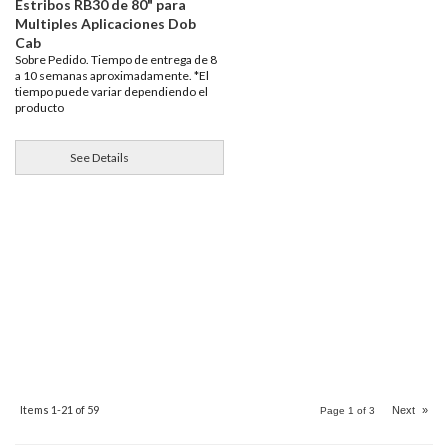
Estribos RB30 de 80" para
Multiples Aplicaciones Dob
Cab
Sobre Pedido. Tiempo de entrega de 8
a 10 semanas aproximadamente. *El
tiempo puede variar dependiendo el
producto
See Details
Items
1-
21
of
59
Next
»
Page
1
of
3