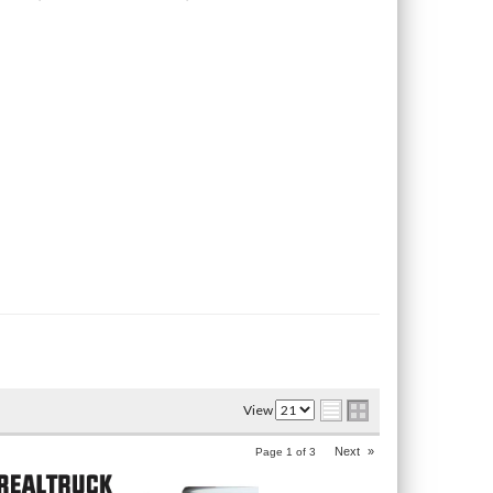
View
Next
»
Page
1
of
3