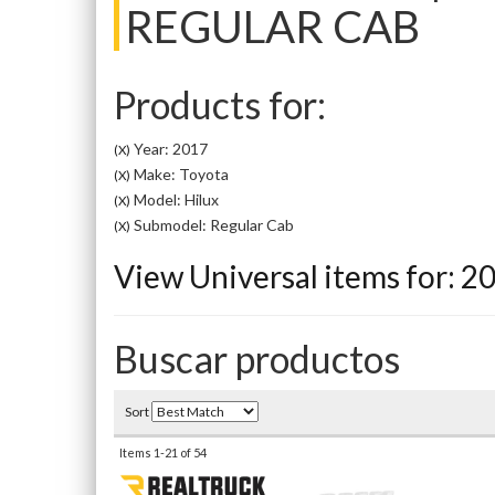
REGULAR CAB
Products for:
Year: 2017
(X)
Make: Toyota
(X)
Model: Hilux
(X)
Submodel: Regular Cab
(X)
View Universal items for:
2
Buscar productos
Sort
Items
1-
21
of
54