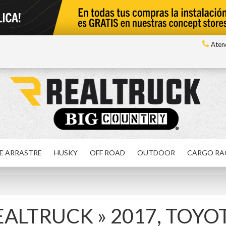
Atenc
E ARRASTRE
HUSKY
OFF ROAD
OUTDOOR
CARGO RA
REALTRUCK
»
2017,
TOYO