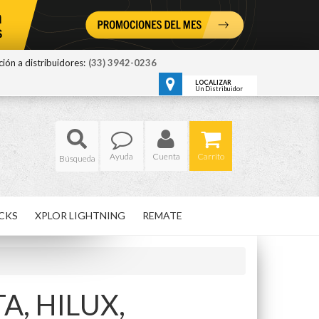
ión a distribuidores:
(33) 3942-0236
LOCALIZAR
Un Distribuidor
Ayuda
Cuenta
Carrito
CKS
XPLOR LIGHTNING
REMATE
TA,
HILUX,