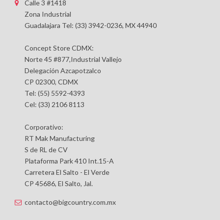
Calle 3 #1418
Zona Industrial
Guadalajara Tel: (33) 3942-0236, MX 44940
Concept Store CDMX:
Norte 45 #877,Industrial Vallejo
Delegación Azcapotzalco
CP 02300, CDMX
Tel: (55) 5592-4393
Cel: (33) 2106 8113
Corporativo:
RT Mak Manufacturing
S de RL de CV
Plataforma Park 410 Int.15-A
Carretera El Salto - El Verde
CP 45686, El Salto, Jal.
contacto@bigcountry.com.mx