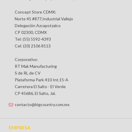
Concept Store CDMX:
Norte 45 #877,Industrial Vallejo
Delegación Azcapotzalco
CP 02300, CDMX
Tel: (55) 5592-4393
Cel: (33) 2106 8113
Corporativo:
RT Mak Manufacturing
S de RL de CV
Plataforma Park 410 Int.15-A
Carretera El Salto - El Verde
CP 45686, El Salto, Jal.
contacto@bigcountry.com.mx
EMPRESA