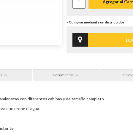
Agregar al Carr
LO
es
Documentos
Opini
camionetas con diferentes cabinas y de tamaño completo.
ara que drene el agua.
istente