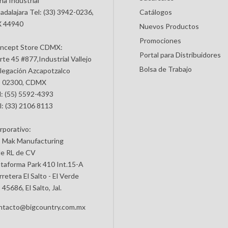
na Industrial
adalajara Tel: (33) 3942-0236,
Catálogos
 44940
Nuevos Productos
Promociones
ncept Store CDMX:
Portal para Distribuidores
rte 45 #877,Industrial Vallejo
Bolsa de Trabajo
legación Azcapotzalco
 02300, CDMX
l: (55) 5592-4393
l: (33) 2106 8113
rporativo:
 Mak Manufacturing
de RL de CV
ataforma Park 410 Int.15-A
retera El Salto - El Verde
45686, El Salto, Jal.
ntacto@bigcountry.com.mx