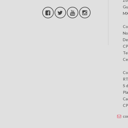
Zo
Gu
MX
Co
No
De
CP
Te
Ce
Co
RT
S 
Pl
Car
CP 
co