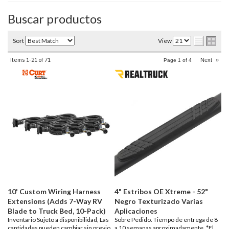
Buscar productos
Sort
View
Items
1-
21
of
71
Next
»
Page
1
of
4
10' Custom Wiring Harness
4" Estribos OE Xtreme - 52"
Extensions (Adds 7-Way RV
Negro Texturizado Varias
Blade to Truck Bed, 10-Pack)
Aplicaciones
Inventario Sujeto a disponibilidad, Las
Sobre Pedido. Tiempo de entrega de 8
cantidades pueden cambiar sin previo
a 10 semanas aproximadamente. *El