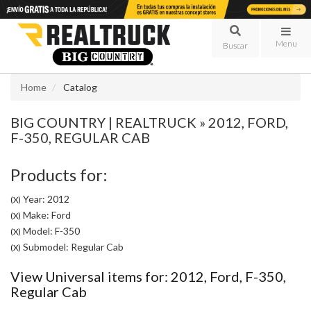
Menu
Home
Catalog
BIG COUNTRY | REALTRUCK
»
2012,
FORD,
F-350,
REGULAR CAB
Products for:
Year: 2012
(X)
Make: Ford
(X)
Model: F-350
(X)
Submodel: Regular Cab
(X)
View Universal items for:
2012
,
Ford
,
F-350
,
Regular Cab