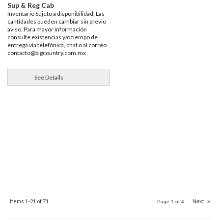
Sup & Reg Cab
Inventario Sujeto a disponibilidad, Las
cantidades pueden cambiar sin previo
aviso. Para mayor información
consulte existencias y/o tiempo de
entrega vía telefónica, chat o al correo
contacto@bigcountry.com.mx
See Details
Items
1-
21
of
71
Next
»
Page
1
of
4