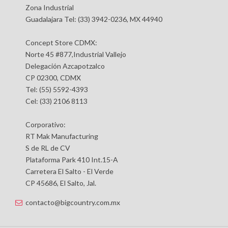
Zona Industrial
Guadalajara Tel: (33) 3942-0236, MX 44940
Concept Store CDMX:
Norte 45 #877,Industrial Vallejo
Delegación Azcapotzalco
CP 02300, CDMX
Tel: (55) 5592-4393
Cel: (33) 2106 8113
Corporativo:
RT Mak Manufacturing
S de RL de CV
Plataforma Park 410 Int.15-A
Carretera El Salto - El Verde
CP 45686, El Salto, Jal.
contacto@bigcountry.com.mx