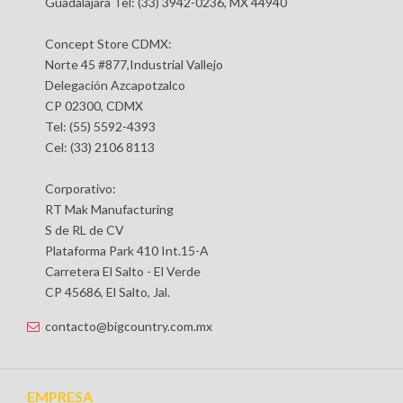
Guadalajara Tel: (33) 3942-0236, MX 44940
Concept Store CDMX:
Norte 45 #877,Industrial Vallejo
Delegación Azcapotzalco
CP 02300, CDMX
Tel: (55) 5592-4393
Cel: (33) 2106 8113
Corporativo:
RT Mak Manufacturing
S de RL de CV
Plataforma Park 410 Int.15-A
Carretera El Salto - El Verde
CP 45686, El Salto, Jal.
contacto@bigcountry.com.mx
EMPRESA