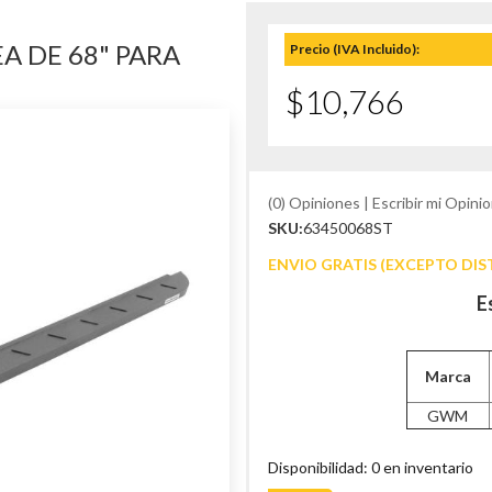
A DE 68" PARA
Precio (IVA Incluido):
$10,766
(0) Opiniones | Escribir mi Opinio
SKU:
63450068ST
ENVIO GRATIS (EXCEPTO DIS
E
Marca
GWM
Disponibilidad: 0 en inventario