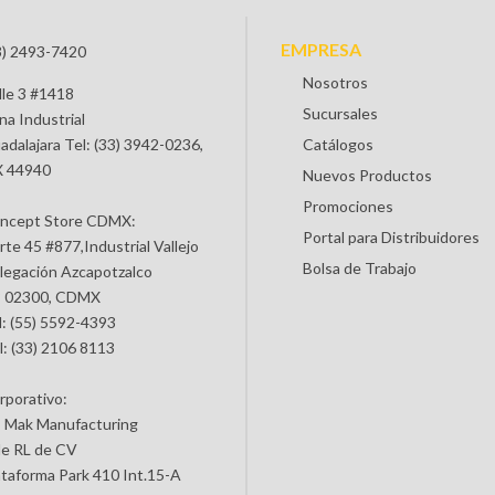
EMPRESA
3) 2493-7420
Nosotros
lle 3 #1418
Sucursales
na Industrial
adalajara Tel: (33) 3942-0236,
Catálogos
 44940
Nuevos Productos
Promociones
ncept Store CDMX:
Portal para Distribuidores
rte 45 #877,Industrial Vallejo
Bolsa de Trabajo
legación Azcapotzalco
 02300, CDMX
l: (55) 5592-4393
l: (33) 2106 8113
rporativo:
 Mak Manufacturing
de RL de CV
ataforma Park 410 Int.15-A