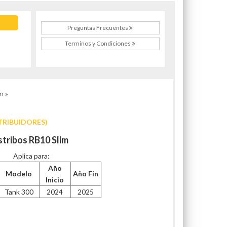
Preguntas Frecuentes
Terminos y Condiciones
n »
TRIBUIDORES)
stribos RB10 Slim
Aplica para:
Año
Modelo
Año Fin
Inicio
Tank 300
2024
2025