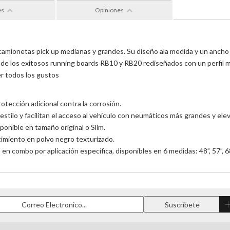
es
Opiniones
amionetas pick up medianas y grandes. Su diseño ala medida y un ancho de 
va de los exitosos running boards RB10 y RB20 rediseñados con un perfil 
er todos los gustos
otección adicional contra la corrosión.
 estilo y facilitan el acceso al vehículo con neumáticos más grandes y el
ponible en tamaño original o Slim.
timiento en polvo negro texturizado.
n combo por aplicación específica, disponibles en 6 medidas: 48”, 57”, 68”