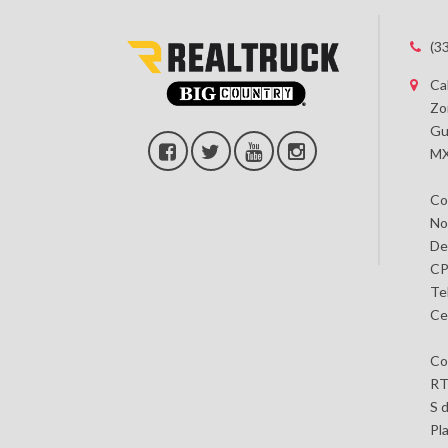
(3
Ca
Zo
Gu
MX
Co
No
De
CP
Te
Ce
Co
RT
S 
Pl