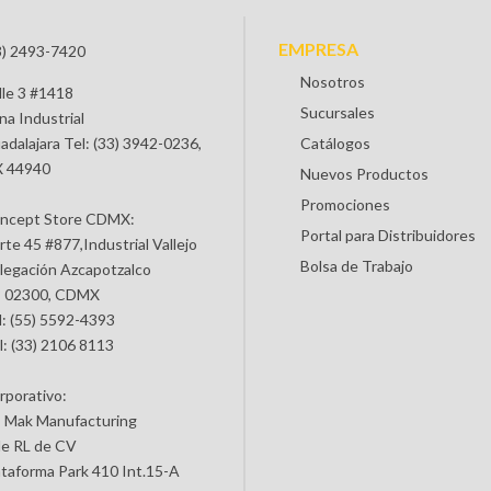
EMPRESA
3) 2493-7420
Nosotros
lle 3 #1418
Sucursales
na Industrial
adalajara Tel: (33) 3942-0236,
Catálogos
 44940
Nuevos Productos
Promociones
ncept Store CDMX:
Portal para Distribuidores
rte 45 #877,Industrial Vallejo
Bolsa de Trabajo
legación Azcapotzalco
 02300, CDMX
l: (55) 5592-4393
l: (33) 2106 8113
rporativo:
 Mak Manufacturing
de RL de CV
ataforma Park 410 Int.15-A