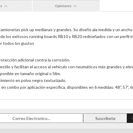
es
Opiniones
amionetas pick up medianas y grandes. Su diseño ala medida y un ancho de 
va de los exitosos running boards RB10 y RB20 rediseñados con un perfil 
er todos los gustos
otección adicional contra la corrosión.
 estilo y facilitan el acceso al vehículo con neumáticos más grandes y el
ponible en tamaño original o Slim.
timiento en polvo negro texturizado.
n combo por aplicación específica, disponibles en 6 medidas: 48”, 57”, 68”