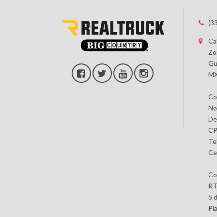
(3
Ca
Zo
Gu
MX
Co
No
De
CP
Te
Ce
Co
RT
S 
Pl