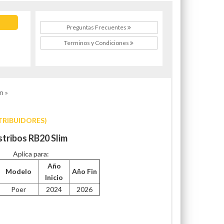
Preguntas Frecuentes
Terminos y Condiciones
n »
TRIBUIDORES)
stribos RB20 Slim
Aplica para:
Año
Modelo
Año Fin
Inicio
Poer
2024
2026