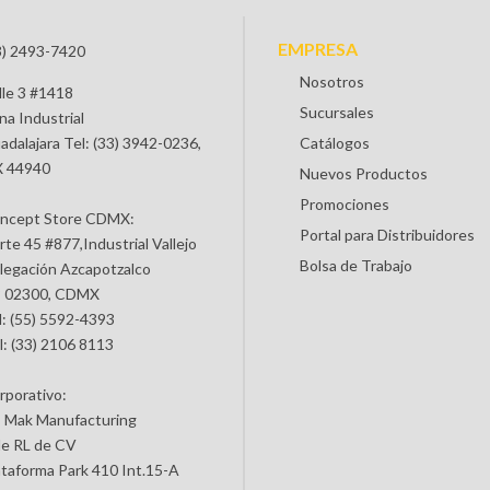
EMPRESA
3) 2493-7420
Nosotros
lle 3 #1418
Sucursales
na Industrial
adalajara Tel: (33) 3942-0236,
Catálogos
 44940
Nuevos Productos
Promociones
ncept Store CDMX:
Portal para Distribuidores
rte 45 #877,Industrial Vallejo
Bolsa de Trabajo
legación Azcapotzalco
 02300, CDMX
l: (55) 5592-4393
l: (33) 2106 8113
rporativo:
 Mak Manufacturing
de RL de CV
ataforma Park 410 Int.15-A