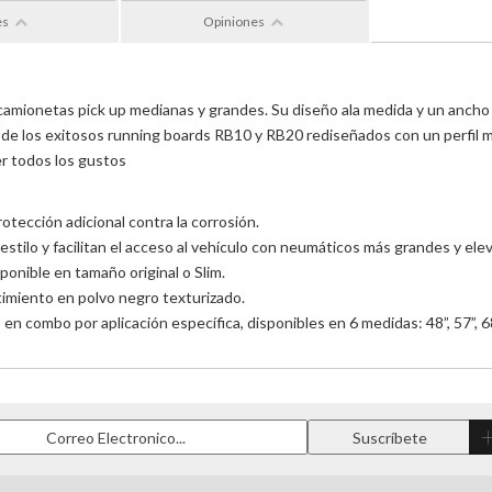
es
Opiniones
amionetas pick up medianas y grandes. Su diseño ala medida y un ancho de 
va de los exitosos running boards RB10 y RB20 rediseñados con un perfil 
er todos los gustos
otección adicional contra la corrosión.
 estilo y facilitan el acceso al vehículo con neumáticos más grandes y el
ponible en tamaño original o Slim.
timiento en polvo negro texturizado.
n combo por aplicación específica, disponibles en 6 medidas: 48”, 57”, 68”