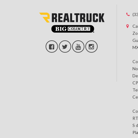
(3
Ca
Zo
Gu
MX
Co
No
De
CP
Te
Ce
Co
RT
S 
Pl