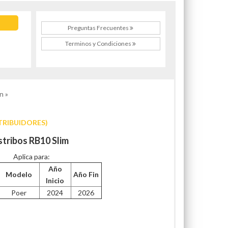
Preguntas Frecuentes
Terminos y Condiciones
n »
TRIBUIDORES)
stribos RB10 Slim
Aplica para:
Año
Modelo
Año Fin
Inicio
Poer
2024
2026