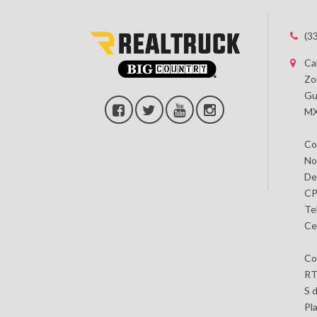
(3
Ca
Zo
Gu
MX
Co
No
De
CP
Te
Ce
Co
RT
S 
Pl