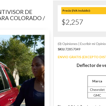
TIVISOR DE
Precio (IVA Incluido):
PARA COLORADO /
$2,257
(0) Opiniones | Escribir mi Opinio
SKU:
72857049
ENVIO GRATIS (EXCEPTO DIS
Deflector de ve
Marca
Chevrolet
GMC