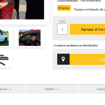
Disponibilidad: 7 en inventario
Shipping:
Tiempo estimado de en
Cant:
Agregar al Carr
LO
lación
Detalles
Opini