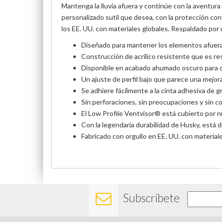
Mantenga la lluvia afuera y continúe con la aventura 
personalizado sutil que desea, con la protección con
los EE. UU. con materiales globales. Respaldado por u
Diseñado para mantener los elementos afuera, 
Construcción de acrílico resistente que es re
Disponible en acabado ahumado oscuro para 
Un ajuste de perfil bajo que parece una mejor
Se adhiere fácilmente a la cinta adhesiva de
Sin perforaciones, sin preocupaciones y sin c
El Low Profile Ventvisor® está cubierto por nu
Con la legendaria durabilidad de Husky, está d
Fabricado con orgullo en EE. UU. con material
Subscríbete