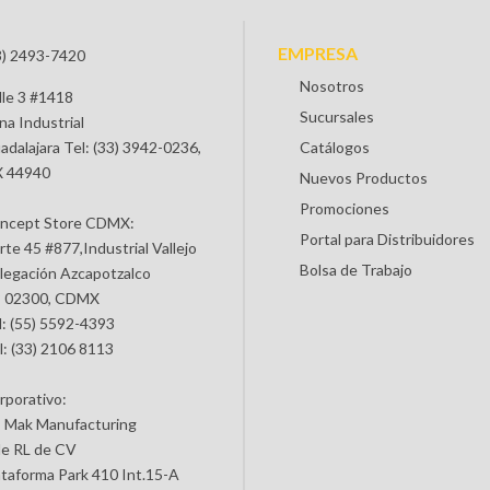
EMPRESA
3) 2493-7420
Nosotros
lle 3 #1418
Sucursales
na Industrial
adalajara Tel: (33) 3942-0236,
Catálogos
 44940
Nuevos Productos
Promociones
ncept Store CDMX:
Portal para Distribuidores
rte 45 #877,Industrial Vallejo
Bolsa de Trabajo
legación Azcapotzalco
 02300, CDMX
l: (55) 5592-4393
l: (33) 2106 8113
rporativo:
 Mak Manufacturing
de RL de CV
ataforma Park 410 Int.15-A