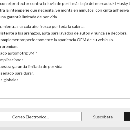
con el protector contra la lluvia de perfil más bajo del mercado. El Husky
tra la intemperie que necesita. Se monta en minutos, con cinta adhesiva
na garantía limitada de por vida.
mientras circula aire fresco por toda la cabina.
sistente a los arañazos, apta para lavados de autos y nunca se decolora.
complementar perfectamente la apariencia OEM de su vehículo.
a premium.
 grado automotriz 3M™
omplicaciones.
estra garantía limitada de por vida
iseñado para durar.
es globales