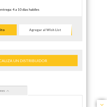
trega: 4 a 10 dias habiles
ito
Agregar al Wish List
CALIZA UN DISTRIBUIDOR
ones