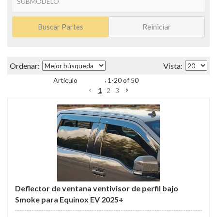
Buscar Partes
Reiniciar
Items
1
-
20
of
50
1
2
3
Deflector de ventana ventivisor de perfil bajo
Smoke para Equinox EV 2025+