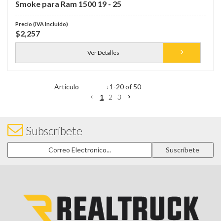
Smoke para Ram 1500 19 - 25
$2,257
Ver Detalles
Items
1
-
20
of
50
1
2
3
Subscríbete