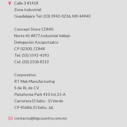
Calle 3 #1418
Zona Industrial
Guadalajara Tel: (33) 3942-0236, MX 44940
Concept Store CDMX:
Norte 45 #877,Industrial Vallejo
Delegación Azcapotzalco
CP 02300, CDMX
Tel: (55) 5592-4393
Cel: (33) 2106 8113
Corporativo:
RT Mak Manufacturing
S de RL de CV
Plataforma Park 410 Int.15-A
Carretera El Salto - El Verde
CP 45686, El Salto, Jal.
contacto@bigcountry.com.mx