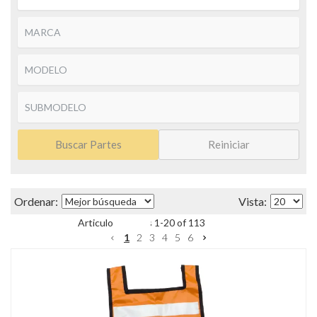
Buscar Partes
Reiniciar
Items
1
-
20
of
113
1
2
3
4
5
6