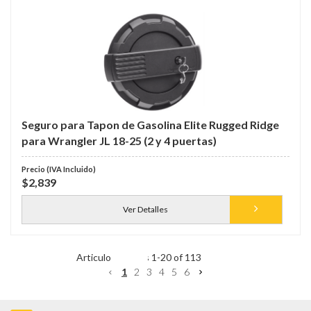
Seguro para Tapon de Gasolina Elite Rugged Ridge
para Wrangler JL 18-25 (2 y 4 puertas)
$2,839
Ver Detalles
Items
1
-
20
of
113
1
2
3
4
5
6