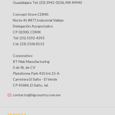
Guadalajara Tel: (33) 3942-0236, MX 44940
Concept Store CDMX:
Norte 45 #877,Industrial Vallejo
Delegación Azcapotzalco
CP 02300, CDMX
Tel: (55) 5592-4393
Cel: (33) 2106 8113
Corporativo:
RT Mak Manufacturing
S de RL de CV
Plataforma Park 410 Int.15-A
Carretera El Salto - El Verde
CP 45686, El Salto, Jal.
contacto@bigcountry.com.mx
EMPRESA