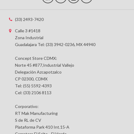
(33) 2493-7420
Calle 3 #1418
Zona Industrial
Guadalajara Tel: (33) 3942-0236, MX 44940
Concept Store CDMX:
Norte 45 #877,Industrial Vallejo
Delegación Azcapotzalco
CP 02300, CDMX
Tel: (55) 5592-4393
Cel: (33) 2106 8113
Corporativo:
RT Mak Manufacturing
S de RL de CV
Plataforma Park 410 Int.15-A
Carretera El Salto - El Verde