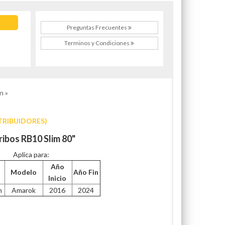
Preguntas Frecuentes
Terminos y Condiciones
n »
TRIBUIDORES)
ribos RB10 Slim 80"
Aplica para:
Año
Modelo
Año Fin
Inicio
n
Amarok
2016
2024