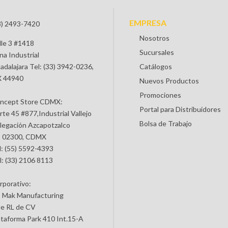
EMPRESA
3) 2493-7420
Nosotros
lle 3 #1418
Sucursales
na Industrial
adalajara Tel: (33) 3942-0236,
Catálogos
 44940
Nuevos Productos
Promociones
ncept Store CDMX:
Portal para Distribuidores
rte 45 #877,Industrial Vallejo
Bolsa de Trabajo
legación Azcapotzalco
 02300, CDMX
l: (55) 5592-4393
l: (33) 2106 8113
rporativo:
 Mak Manufacturing
de RL de CV
ataforma Park 410 Int.15-A