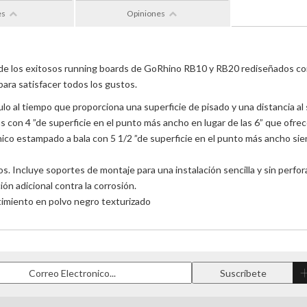
es
Opiniones
 de los exitosos running boards de Go
Rhino RB10 y RB20 rediseñados con
para satisfacer todos los gustos.
culo al tiempo que proporciona una superficie de pisado y una distancia a
as con 4 ”de superficie en el punto más ancho en lugar de las 6” que ofrec
co estampado a bala con 5 1/2 ”de superficie en el punto más ancho sien
. Incluye soportes de montaje para una instalación sencilla y sin perfora
ón adicional contra la corrosión.
timiento en polvo negro texturizado