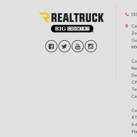
(3
Ca
Zo
Gu
MX
Co
No
De
CP
Te
Ce
Co
RT
S 
Pl