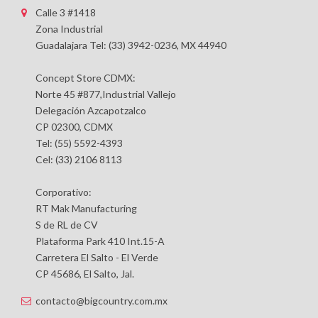
Calle 3 #1418
Zona Industrial
Guadalajara Tel: (33) 3942-0236, MX 44940
Concept Store CDMX:
Norte 45 #877,Industrial Vallejo
Delegación Azcapotzalco
CP 02300, CDMX
Tel: (55) 5592-4393
Cel: (33) 2106 8113
Corporativo:
RT Mak Manufacturing
S de RL de CV
Plataforma Park 410 Int.15-A
Carretera El Salto - El Verde
CP 45686, El Salto, Jal.
contacto@bigcountry.com.mx