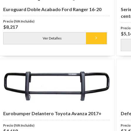
Euroguard Doble Acabado Ford Ranger 16-20
Seri
cent
$8,217
$5,1
Ver Detalles
Eurobumper Delantero Toyota Avanza 2017+
Defe
$4,619
$7,4