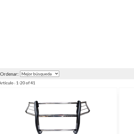
Items
1
-
20
of
41