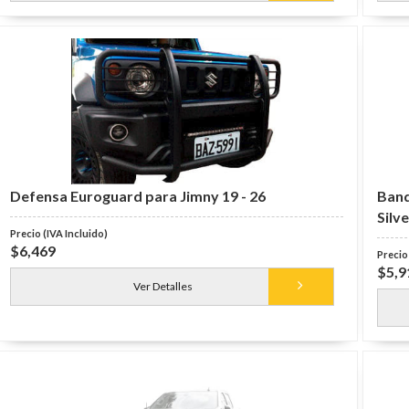
Defensa Euroguard para Jimny 19 - 26
Band
Silv
$6,469
$5,9
Ver Detalles