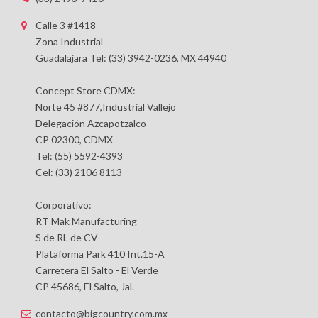
Calle 3 #1418
Zona Industrial
Guadalajara Tel: (33) 3942-0236, MX 44940
Concept Store CDMX:
Norte 45 #877,Industrial Vallejo
Delegación Azcapotzalco
CP 02300, CDMX
Tel: (55) 5592-4393
Cel: (33) 2106 8113
Corporativo:
RT Mak Manufacturing
S de RL de CV
Plataforma Park 410 Int.15-A
Carretera El Salto - El Verde
CP 45686, El Salto, Jal.
contacto@bigcountry.com.mx