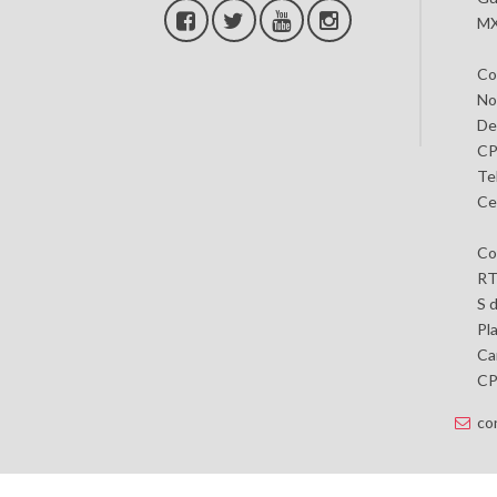
MX
Co
No
De
CP
Te
Ce
Co
RT
S 
Pl
Car
CP 
co