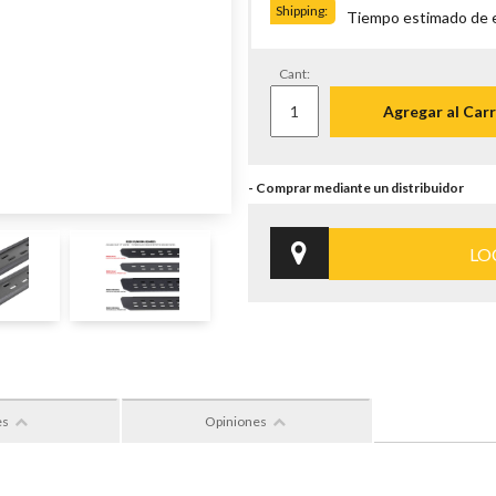
Shipping:
Tiempo estimado de en
Cant:
Agregar al Carr
LO
es
Opiniones