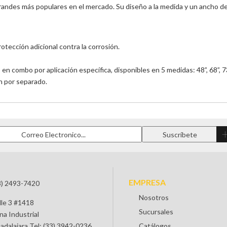
andes más populares en el mercado. Su diseño a la medida y un ancho de p
otección adicional contra la corrosión.
n combo por aplicación específica, disponibles en 5 medidas: 48”, 68”, 73
n por separado.
EMPRESA
3) 2493-7420
Nosotros
lle 3 #1418
Sucursales
na Industrial
adalajara Tel: (33) 3942-0236,
Catálogos