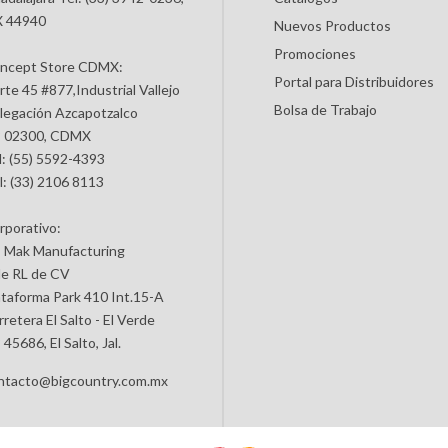
 44940
Nuevos Productos
Promociones
ncept Store CDMX:
Portal para Distribuidores
rte 45 #877,Industrial Vallejo
Bolsa de Trabajo
legación Azcapotzalco
 02300, CDMX
l: (55) 5592-4393
l: (33) 2106 8113
rporativo:
 Mak Manufacturing
de RL de CV
ataforma Park 410 Int.15-A
retera El Salto - El Verde
45686, El Salto, Jal.
ntacto@bigcountry.com.mx