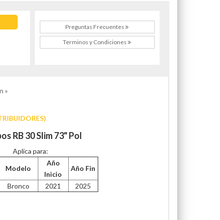
Preguntas Frecuentes
Terminos y Condiciones
n »
TRIBUIDORES)
bos RB 30 Slim 73" Pol
Aplica para:
Año
Modelo
Año Fin
Inicio
Bronco
2021
2025