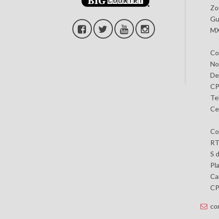
Zo
Gu
MX
Co
No
De
CP
Te
Ce
Co
RT
S 
Pl
Car
CP 
co