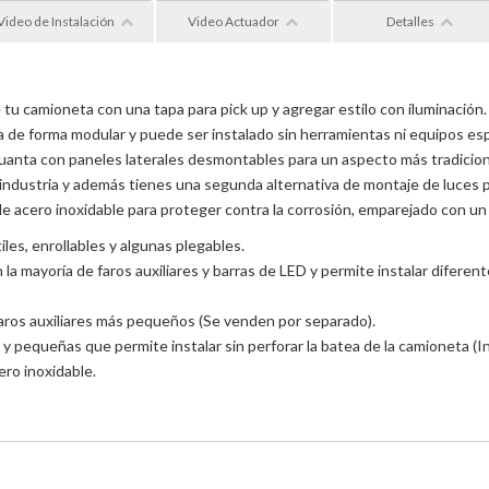
Video de Instalación
Video Actuador
Detalles
tu camioneta con una tapa para pick up y agregar estilo con iluminación. 
a de forma modular y puede ser instalado sin herramientas ni equipos esp
uanta con paneles laterales desmontables para un aspecto más tradiciona
 industria y además tienes una segunda alternativa de montaje de luces
 de acero inoxidable para proteger contra la corrosión, emparejado con un 
iles, enrollables y algunas plegables.
n la mayoría de faros auxiliares y barras de LED y permite instalar difer
aros auxiliares más pequeños (Se venden por separado).
y pequeñas que permite instalar sin perforar la batea de la camioneta (In
ro inoxidable.