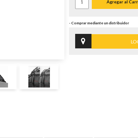
Agregar al Carr
LO