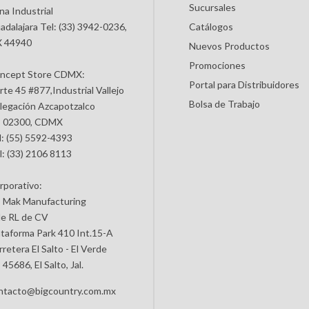
Sucursales
na Industrial
adalajara Tel: (33) 3942-0236,
Catálogos
 44940
Nuevos Productos
Promociones
ncept Store CDMX:
Portal para Distribuidores
rte 45 #877,Industrial Vallejo
Bolsa de Trabajo
legación Azcapotzalco
 02300, CDMX
l: (55) 5592-4393
l: (33) 2106 8113
rporativo:
 Mak Manufacturing
de RL de CV
ataforma Park 410 Int.15-A
retera El Salto - El Verde
45686, El Salto, Jal.
ntacto@bigcountry.com.mx