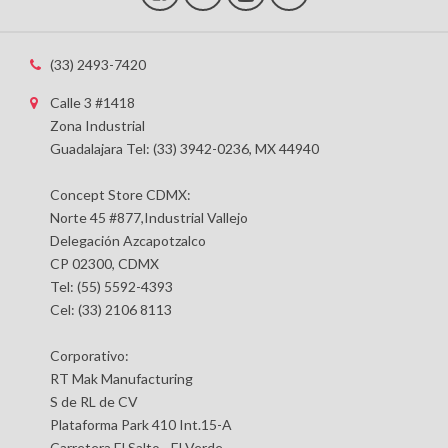
(33) 2493-7420
Calle 3 #1418
Zona Industrial
Guadalajara Tel: (33) 3942-0236, MX 44940
Concept Store CDMX:
Norte 45 #877,Industrial Vallejo
Delegación Azcapotzalco
CP 02300, CDMX
Tel: (55) 5592-4393
Cel: (33) 2106 8113
Corporativo:
RT Mak Manufacturing
S de RL de CV
Plataforma Park 410 Int.15-A
Carretera El Salto - El Verde