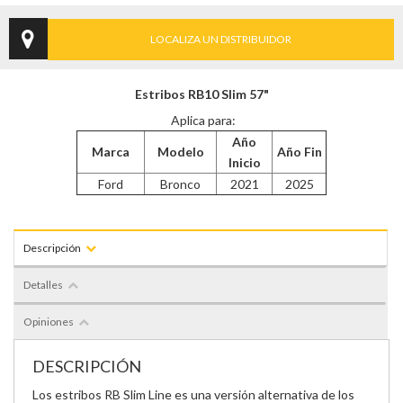
LOCALIZA UN DISTRIBUIDOR
Estribos RB10 Slim 57"
Aplica para:
Año
Marca
Modelo
Año Fin
Inicio
Ford
Bronco
2021
2025
Descripción
Detalles
Opiniones
DESCRIPCIÓN
Los estribos RB Slim Line es una versión alternativa de los