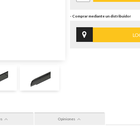
LO
es
Opiniones