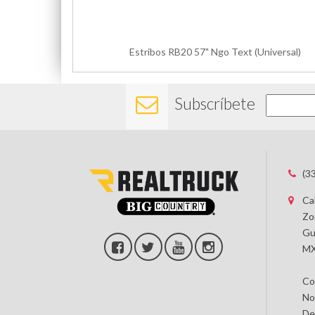
Estribos RB20 57" Ngo Text (Universal)
Subscríbete
(3
Ca
Zo
Gu
MX
Co
No
De