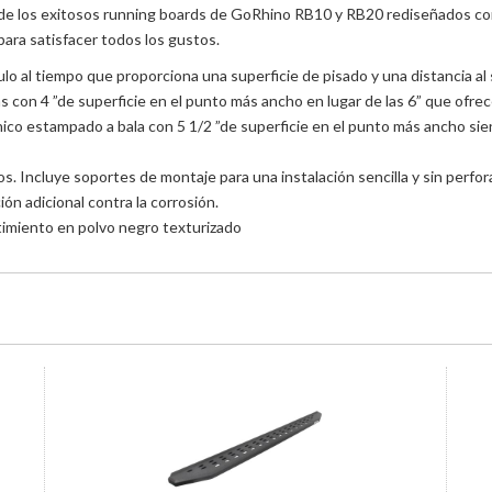
 de los exitosos running boards de Go
Rhino RB10 y RB20 rediseñados con
para satisfacer todos los gustos.
culo al tiempo que proporciona una superficie de pisado y una distancia a
as con 4 ”de superficie en el punto más ancho en lugar de las 6” que ofrec
co estampado a bala con 5 1/2 ”de superficie en el punto más ancho sien
. Incluye soportes de montaje para una instalación sencilla y sin perfora
ón adicional contra la corrosión.
timiento en polvo negro texturizado