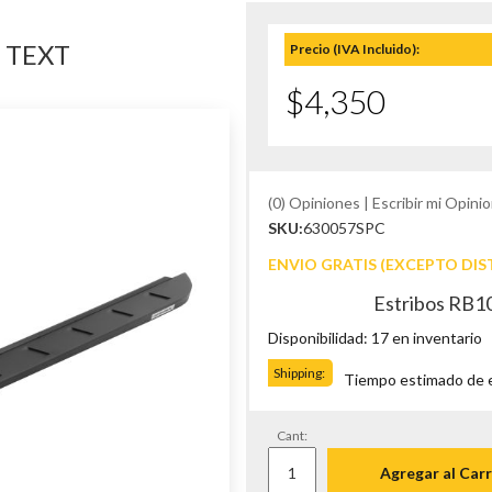
 TEXT
Precio (IVA Incluido):
$4,350
(0) Opiniones | Escribir mi Opinio
SKU:
630057SPC
ENVIO GRATIS (EXCEPTO DIS
Estribos RB10
Disponibilidad: 17 en inventario
Shipping:
Tiempo estimado de en
Cant:
Agregar al Carr