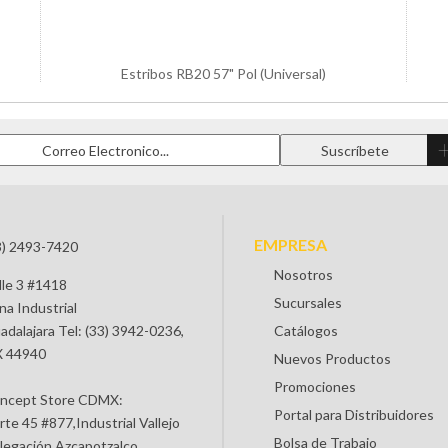
Estribos RB20 57" Pol (Universal)
EMPRESA
3) 2493-7420
Nosotros
lle 3 #1418
Sucursales
na Industrial
adalajara Tel: (33) 3942-0236,
Catálogos
 44940
Nuevos Productos
Promociones
ncept Store CDMX:
Portal para Distribuidores
rte 45 #877,Industrial Vallejo
Bolsa de Trabajo
legación Azcapotzalco