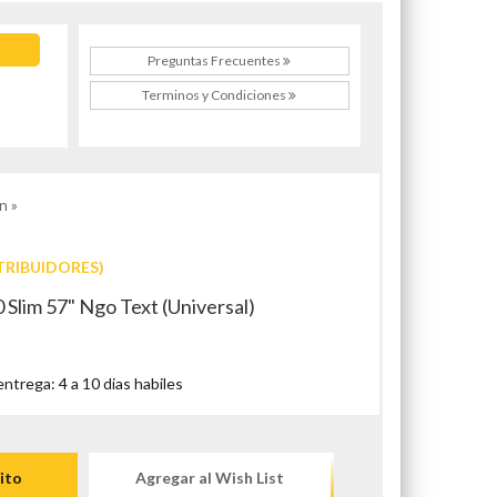
Preguntas Frecuentes
Terminos y Condiciones
n »
TRIBUIDORES)
 Slim 57" Ngo Text (Universal)
trega: 4 a 10 dias habiles
ito
Agregar al Wish List