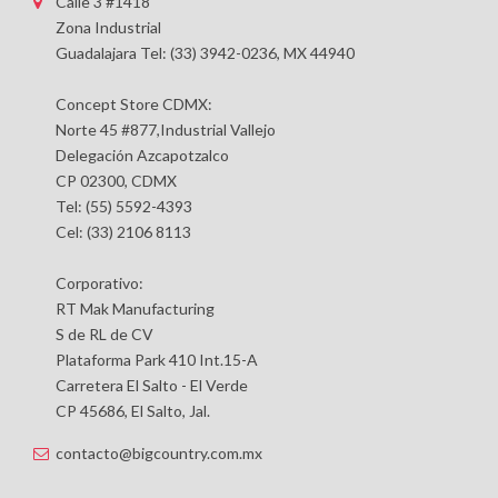
Calle 3 #1418
Zona Industrial
Guadalajara Tel: (33) 3942-0236, MX 44940
Concept Store CDMX:
Norte 45 #877,Industrial Vallejo
Delegación Azcapotzalco
CP 02300, CDMX
Tel: (55) 5592-4393
Cel: (33) 2106 8113
Corporativo:
RT Mak Manufacturing
S de RL de CV
Plataforma Park 410 Int.15-A
Carretera El Salto - El Verde
CP 45686, El Salto, Jal.
contacto@bigcountry.com.mx