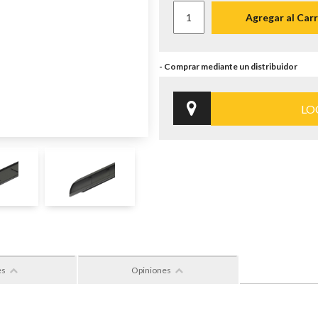
Agregar al Carr
LO
es
Opiniones