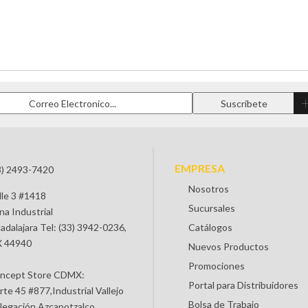
'
EMPRESA
3) 2493-7420
Nosotros
lle 3 #1418
Sucursales
na Industrial
adalajara Tel: (33) 3942-0236,
Catálogos
 44940
Nuevos Productos
Promociones
ncept Store CDMX:
Portal para Distribuidores
rte 45 #877,Industrial Vallejo
Bolsa de Trabajo
legación Azcapotzalco