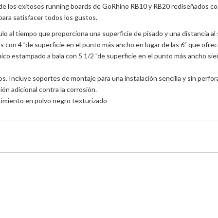
 de los exitosos running boards de Go
Rhino RB10 y RB20 rediseñados con
para satisfacer todos los gustos.
culo al tiempo que proporciona una superficie de pisado y una distancia a
as con 4 ”de superficie en el punto más ancho en lugar de las 6” que ofrec
co estampado a bala con 5 1/2 ”de superficie en el punto más ancho sien
. Incluye soportes de montaje para una instalación sencilla y sin perfora
ón adicional contra la corrosión.
timiento en polvo negro texturizado