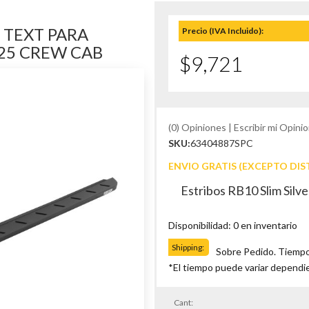
 TEXT PARA
Precio (IVA Incluido):
-25 CREW CAB
$9,721
(0) Opiniones | Escribir mi Opinio
SKU:
63404887SPC
ENVIO GRATIS (EXCEPTO DIS
Estribos RB10 Slim Silv
Disponibilidad: 0 en inventario
Shipping:
Sobre Pedido. Tiempo
*El tiempo puede variar dependi
Cant: