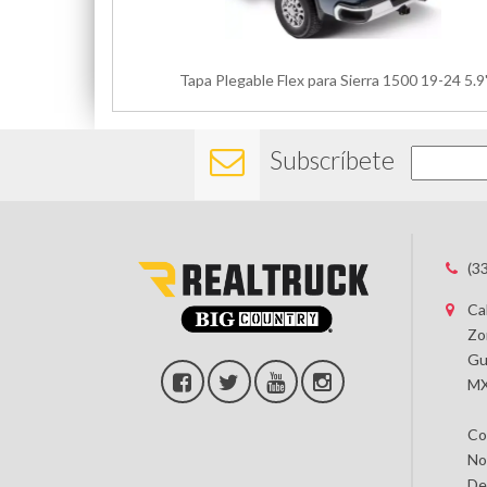
Tapa Plegable Flex para Sierra 1500 19-24 5.9
Subscríbete
(3
Ca
Zo
Gu
MX
Co
No
De