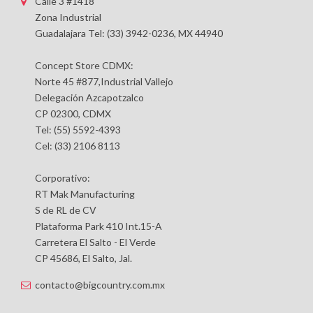
Calle 3 #1418
Zona Industrial
Guadalajara Tel: (33) 3942-0236, MX 44940
Concept Store CDMX:
Norte 45 #877,Industrial Vallejo
Delegación Azcapotzalco
CP 02300, CDMX
Tel: (55) 5592-4393
Cel: (33) 2106 8113
Corporativo:
RT Mak Manufacturing
S de RL de CV
Plataforma Park 410 Int.15-A
Carretera El Salto - El Verde
CP 45686, El Salto, Jal.
contacto@bigcountry.com.mx