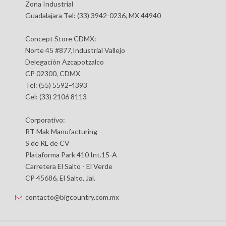
Zona Industrial
Guadalajara Tel: (33) 3942-0236, MX 44940
Concept Store CDMX:
Norte 45 #877,Industrial Vallejo
Delegación Azcapotzalco
CP 02300, CDMX
Tel: (55) 5592-4393
Cel: (33) 2106 8113
Corporativo:
RT Mak Manufacturing
S de RL de CV
Plataforma Park 410 Int.15-A
Carretera El Salto - El Verde
CP 45686, El Salto, Jal.
contacto@bigcountry.com.mx