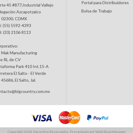
Portal para Distribuidores
rte 45 #877,Industrial Vallejo
Bolsa de Trabajo
legación Azcapotzalco
 02300, CDMX
l: (55) 5592-4393
l: (33) 2106 8113
rporativo:
 Mak Manufacturing
de RL de CV
ataforma Park 410 Int.15-A
retera El Salto - El Verde
45686, El Salto, Jal.
ntacto@bigcountry.com.mx
Copyright 2018. Derechos Reservados. Presentado por
Web Shop Manager