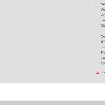
No
De
CP
Te
Ce
Co
RT
S 
Pl
Car
CP 
co