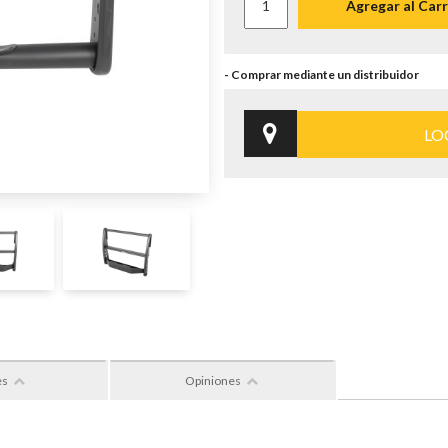
Agregar al Carr
LO
es
Opiniones