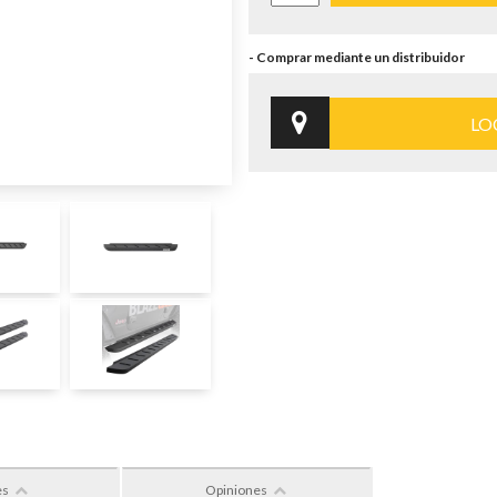
LO
es
Opiniones