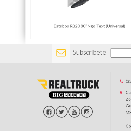
Estribos RB20 80" Ngo Text (Universal)
Subscríbete
(3
Ca
Zo
Gu
MX
Co