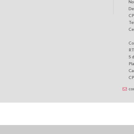
No
De
CP
Te
Ce
Co
RT
S 
Pl
Car
CP 
co