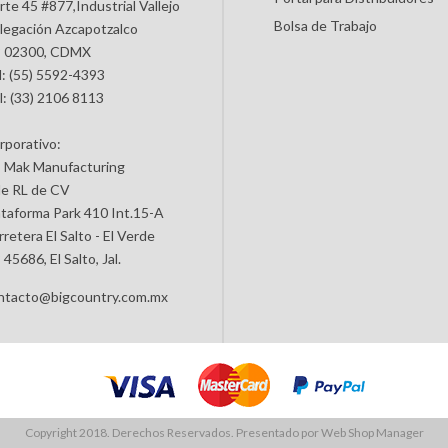
rte 45 #877,Industrial Vallejo
Bolsa de Trabajo
legación Azcapotzalco
 02300, CDMX
l: (55) 5592-4393
l: (33) 2106 8113
rporativo:
 Mak Manufacturing
de RL de CV
ataforma Park 410 Int.15-A
retera El Salto - El Verde
45686, El Salto, Jal.
ntacto@bigcountry.com.mx
Copyright 2018. Derechos Reservados. Presentado por
Web Shop Manager