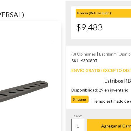
VERSAL)
Precio (IVA Incluido):
$9,483
(0) Opiniones | Escribir mi Opinio
SKU:
630080T
ENVIO GRATIS (EXCEPTO DIS
Estribos RB
Disponibilidad: 29 en inventario
Shipping:
Tiempo estimado de en
Cant:
Agregar al Carr