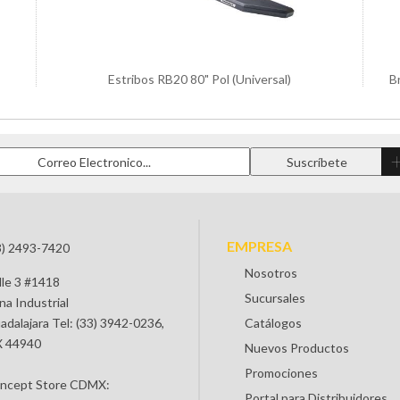
Estribos RB20 80" Pol (Universal)
B
EMPRESA
3) 2493-7420
Nosotros
lle 3 #1418
Sucursales
na Industrial
adalajara Tel: (33) 3942-0236,
Catálogos
 44940
Nuevos Productos
Promociones
ncept Store CDMX:
Portal para Distribuidores