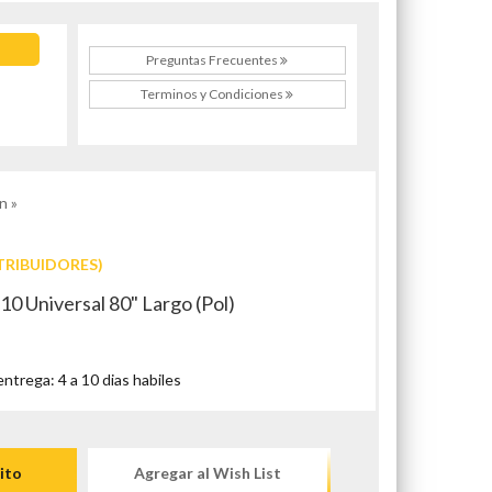
Preguntas Frecuentes
Terminos y Condiciones
n »
TRIBUIDORES)
10 Universal 80" Largo (Pol)
trega: 4 a 10 dias habiles
ito
Agregar al Wish List