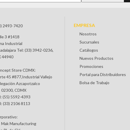
EMPRESA
3) 2493-7420
Nosotros
lle 3 #1418
Sucursales
na Industrial
adalajara Tel: (33) 3942-0236,
Catálogos
 44940
Nuevos Productos
Promociones
ncept Store CDMX:
Portal para Distribuidores
rte 45 #877,Industrial Vallejo
Bolsa de Trabajo
legación Azcapotzalco
 02300, CDMX
l: (55) 5592-4393
l: (33) 2106 8113
rporativo:
 Mak Manufacturing