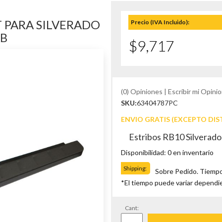
T PARA SILVERADO
Precio (IVA Incluido):
AB
$9,717
(0) Opiniones | Escribir mi Opinio
SKU:
63404787PC
ENVIO GRATIS (EXCEPTO DIS
Estribos RB10 Silverado
Disponibilidad: 0 en inventario
Shipping:
Sobre Pedido. Tiempo
*El tiempo puede variar dependi
Cant: