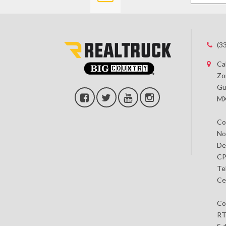
(3
Ca
Zo
Gu
MX
Co
No
De
CP
Te
Ce
Co
RT