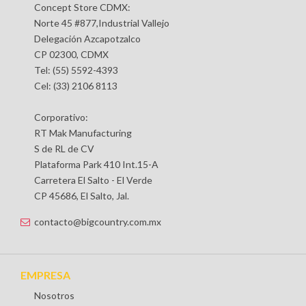
Concept Store CDMX:
Norte 45 #877,Industrial Vallejo
Delegación Azcapotzalco
CP 02300, CDMX
Tel: (55) 5592-4393
Cel: (33) 2106 8113
Corporativo:
RT Mak Manufacturing
S de RL de CV
Plataforma Park 410 Int.15-A
Carretera El Salto - El Verde
CP 45686, El Salto, Jal.
contacto@bigcountry.com.mx
EMPRESA
Nosotros