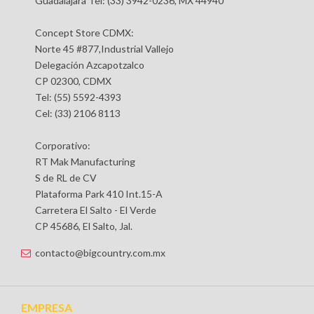
Guadalajara Tel: (33) 3942-0236, MX 44940
Concept Store CDMX:
Norte 45 #877,Industrial Vallejo
Delegación Azcapotzalco
CP 02300, CDMX
Tel: (55) 5592-4393
Cel: (33) 2106 8113
Corporativo:
RT Mak Manufacturing
S de RL de CV
Plataforma Park 410 Int.15-A
Carretera El Salto - El Verde
CP 45686, El Salto, Jal.
contacto@bigcountry.com.mx
EMPRESA