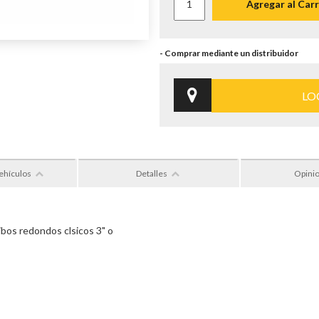
Agregar al Carr
LO
ehículos
Detalles
Opini
ibos redondos clsicos 3"
o