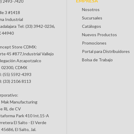
EMPRESA
3) 2493-7420
Nosotros
lle 3 #1418
Sucursales
na Industrial
adalajara Tel: (33) 3942-0236,
Catálogos
 44940
Nuevos Productos
Promociones
ncept Store CDMX:
Portal para Distribuidores
rte 45 #877,Industrial Vallejo
Bolsa de Trabajo
legación Azcapotzalco
 02300, CDMX
l: (55) 5592-4393
l: (33) 2106 8113
rporativo:
 Mak Manufacturing
de RL de CV
ataforma Park 410 Int.15-A
retera El Salto - El Verde
45686, El Salto, Jal.