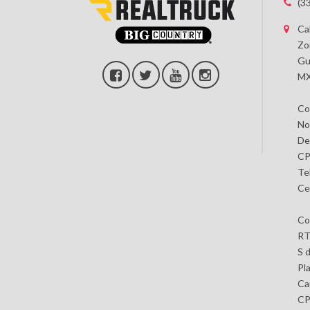
(3
Ca
Zo
Gu
MX
Co
No
De
CP
Te
Ce
Co
RT
S 
Pl
Car
CP 