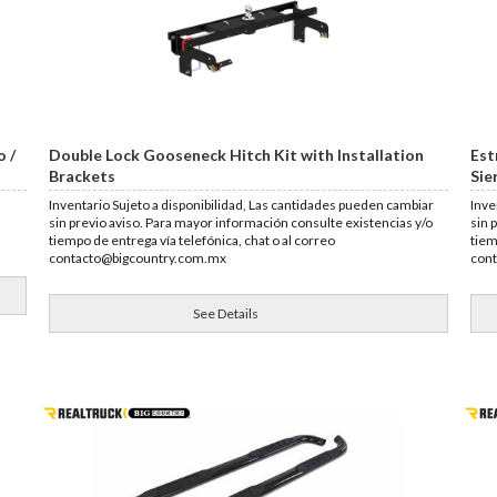
o /
Double Lock Gooseneck Hitch Kit with Installation
Est
Brackets
Sie
Inventario Sujeto a disponibilidad, Las cantidades pueden cambiar
Inve
sin previo aviso. Para mayor información consulte existencias y/o
sin 
tiempo de entrega vía telefónica, chat o al correo
tiem
contacto@bigcountry.com.mx
con
See Details