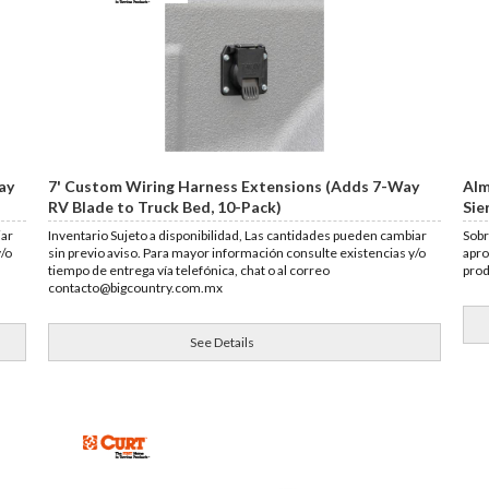
ay
7' Custom Wiring Harness Extensions (Adds 7-Way
Alm
RV Blade to Truck Bed, 10-Pack)
Sie
iar
Inventario Sujeto a disponibilidad, Las cantidades pueden cambiar
Sobr
y/o
sin previo aviso. Para mayor información consulte existencias y/o
apro
tiempo de entrega vía telefónica, chat o al correo
pro
contacto@bigcountry.com.mx
See Details