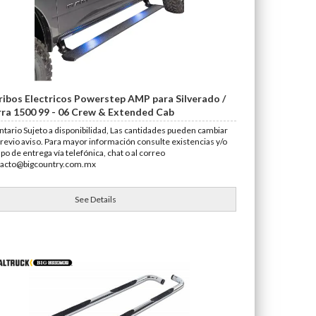
ribos Electricos Powerstep AMP para Silverado /
rra 1500 99 - 06 Crew & Extended Cab
ntario Sujeto a disponibilidad, Las cantidades pueden cambiar
previo aviso. Para mayor información consulte existencias y/o
po de entrega vía telefónica, chat o al correo
tacto@bigcountry.com.mx
See Details