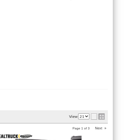
View
Next
»
Page
1
of
3