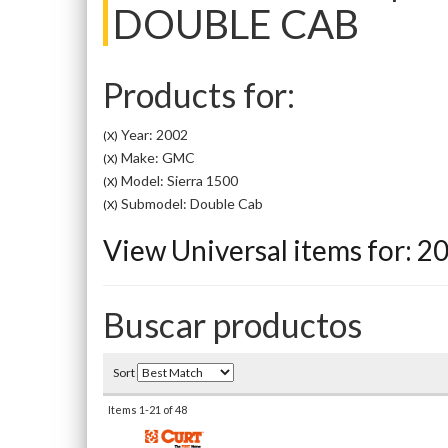
DOUBLE CAB
Products for:
Year: 2002
(X)
Make: GMC
(X)
Model: Sierra 1500
(X)
Submodel: Double Cab
(X)
View Universal items for:
2
Buscar productos
Sort
Items
1-
21
of
48