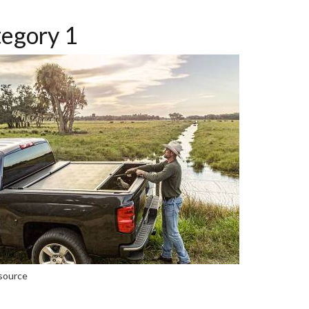
egory 1
source