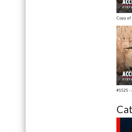
Copy of
#1525 -
Cat