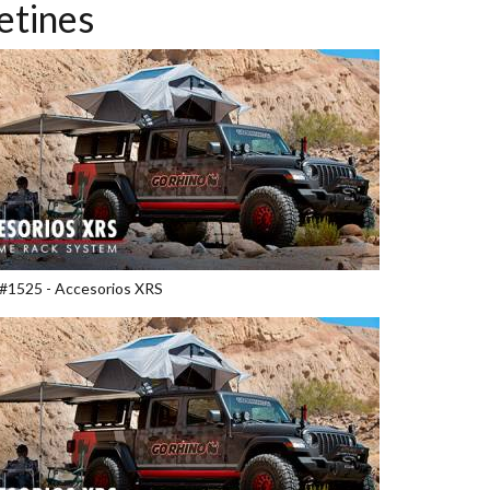
etines
 #1525 - Accesorios XRS