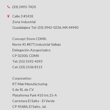
(33) 2493-7420
Calle 3 #1418
Zona Industrial
Guadalajara Tel: (33) 3942-0236, MX 44940
Concept Store CDMX:
Norte 45 #877,Industrial Vallejo
Delegación Azcapotzalco
CP 02300, CDMX
Tel: (55) 5592-4393
Cel: (33) 2106 8113
Corporativo:
RT Mak Manufacturing
S de RL de CV
Plataforma Park 410 Int.15-A
Carretera El Salto - El Verde
CP 45686, El Salto, Jal.