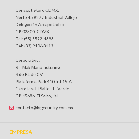
Concept Store CDMX:
Norte 45 #877,Industrial Vallejo
Delegación Azcapotzalco
CP 02300, CDMX
Tel: (55) 5592-4393
Cel: (33) 2106 8113
Corporativo:
RT Mak Manufacturing
S de RL de CV
Plataforma Park 410 Int.15-A
Carretera El Salto - El Verde
CP 45686, El Salto, Jal.
contacto@bigcountry.com.mx
EMPRESA