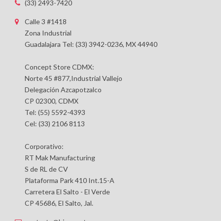
(33) 2493-7420
Calle 3 #1418
Zona Industrial
Guadalajara Tel: (33) 3942-0236, MX 44940
Concept Store CDMX:
Norte 45 #877,Industrial Vallejo
Delegación Azcapotzalco
CP 02300, CDMX
Tel: (55) 5592-4393
Cel: (33) 2106 8113
Corporativo:
RT Mak Manufacturing
S de RL de CV
Plataforma Park 410 Int.15-A
Carretera El Salto - El Verde
CP 45686, El Salto, Jal.