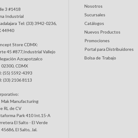
Nosotros
lle 3 #1418
Sucursales
na Industrial
adalajara Tel: (33) 3942-0236,
Catálogos
 44940
Nuevos Productos
Promociones
ncept Store CDMX:
Portal para Distribuidores
rte 45 #877,Industrial Vallejo
Bolsa de Trabajo
legación Azcapotzalco
 02300, CDMX
l: (55) 5592-4393
l: (33) 2106 8113
rporativo:
 Mak Manufacturing
de RL de CV
ataforma Park 410 Int.15-A
retera El Salto - El Verde
45686, El Salto, Jal.