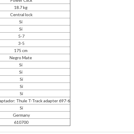
Power Click
18.7 kg
Central lock
Si
Si
5-7
3-5
175 cm
Negro Mate
Si
Si
Si
Si
Si
aptador: Thule T-Track adapter 697-6
Si
Germany
610700