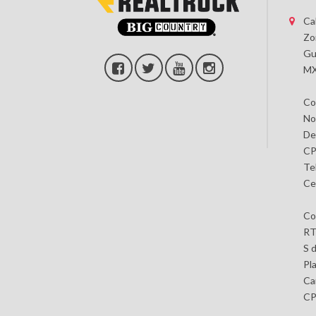
Ca
Zo
Gu
MX
Co
No
De
CP
Te
Ce
Co
RT
S 
Pl
Car
CP 