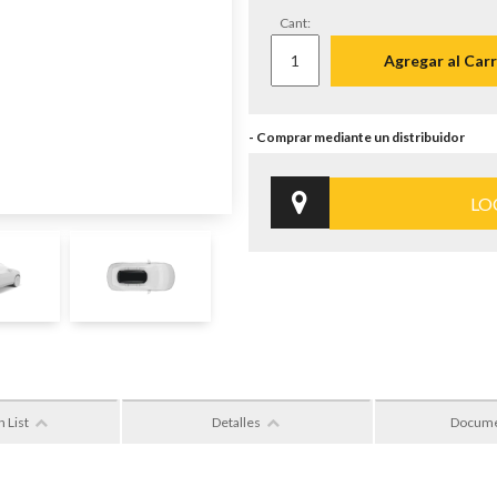
Cant:
Agregar al Carr
LO
n List
Detalles
Docum