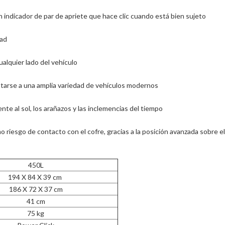
 indicador de par de apriete que hace clic cuando está bien sujeto
dad
alquier lado del vehículo
tarse a una amplia variedad de vehículos modernos
te al sol, los arañazos y las inclemencias del tiempo
riesgo de contacto con el cofre, gracias a la posición avanzada sobre el
450L
194 X 84 X 39 cm
186 X 72 X 37 cm
41 cm
75 kg