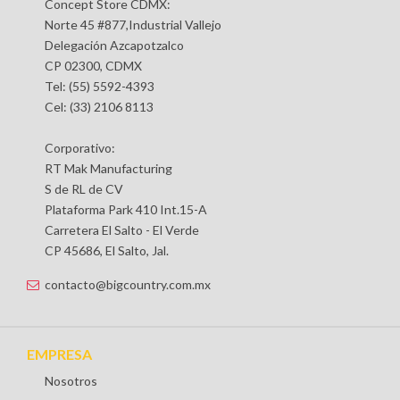
Concept Store CDMX:
Norte 45 #877,Industrial Vallejo
Delegación Azcapotzalco
CP 02300, CDMX
Tel: (55) 5592-4393
Cel: (33) 2106 8113
Corporativo:
RT Mak Manufacturing
S de RL de CV
Plataforma Park 410 Int.15-A
Carretera El Salto - El Verde
CP 45686, El Salto, Jal.
contacto@bigcountry.com.mx
EMPRESA
Nosotros