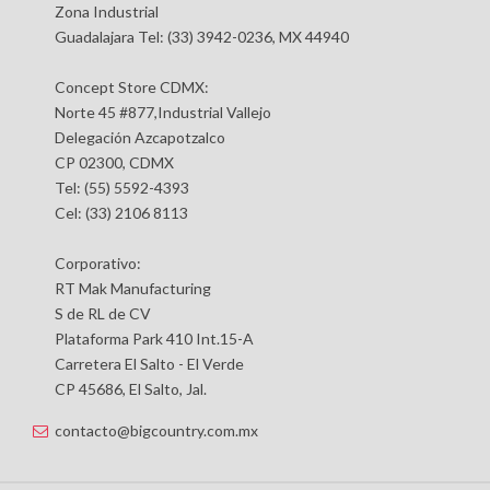
Zona Industrial
Guadalajara Tel: (33) 3942-0236, MX 44940
Concept Store CDMX:
Norte 45 #877,Industrial Vallejo
Delegación Azcapotzalco
CP 02300, CDMX
Tel: (55) 5592-4393
Cel: (33) 2106 8113
Corporativo:
RT Mak Manufacturing
S de RL de CV
Plataforma Park 410 Int.15-A
Carretera El Salto - El Verde
CP 45686, El Salto, Jal.
contacto@bigcountry.com.mx