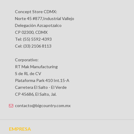
Concept Store CDMX:
Norte 45 #877,Industrial Vallejo
Delegación Azcapotzalco
CP 02300, CDMX
Tel: (55) 5592-4393
Cel: (33) 2106 8113
Corporativo:
RT Mak Manufacturing
S de RL de CV
Plataforma Park 410 Int.15-A
Carretera El Salto - El Verde
CP 45686, El Salto, Jal.
contacto@bigcountry.com.mx
EMPRESA