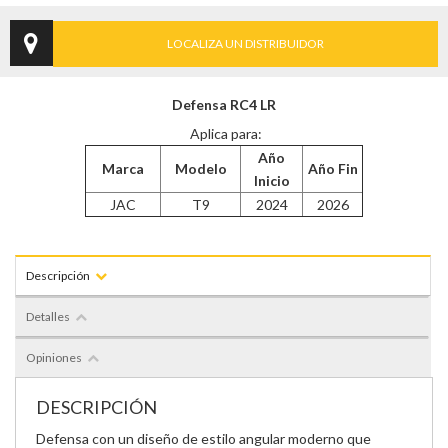
LOCALIZA UN DISTRIBUIDOR
Defensa RC4 LR
Aplica para:
Año
Marca
Modelo
Año Fin
Inicio
JAC
T9
2024
2026
Descripción
Detalles
Opiniones
DESCRIPCIÓN
Defensa con un diseño de estilo angular moderno que